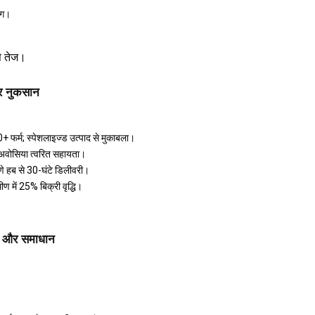
िंग।
े तेज।
 और नुकसान
+ फर्म; स्पेशलाइज्ड उत्पाद से मुकाबला।
 अवोसिया त्वरित सहायता।
ुणे हब से 30-घंटे डिलीवरी।
मीण में 25% बिक्री वृद्धि।
यां और समाधान