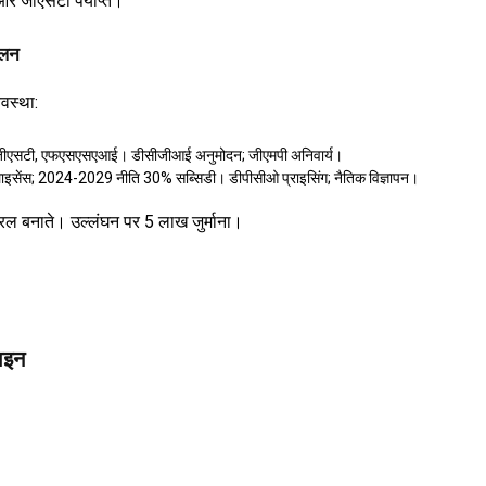
और जीएसटी पर्याप्त।
ालन
यवस्था:
, जीएसटी, एफएसएसएआई। डीसीजीआई अनुमोदन; जीएमपी अनिवार्य।
से लाइसेंस; 2024-2029 नीति 30% सब्सिडी। डीपीसीओ प्राइसिंग; नैतिक विज्ञापन।
रल बनाते। उल्लंघन पर ₹5 लाख जुर्माना।
लाइन