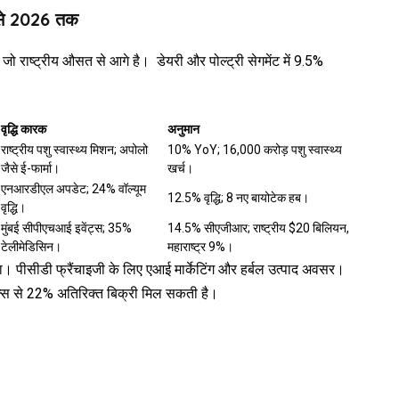
24 से 2026 तक
, जो राष्ट्रीय औसत से आगे है। डेयरी और पोल्ट्री सेगमेंट में 9.5%
वृद्धि कारक
अनुमान
राष्ट्रीय पशु स्वास्थ्य मिशन; अपोलो
10% YoY; ₹16,000 करोड़ पशु स्वास्थ्य
जैसे ई-फार्मा।
खर्च।
एनआरडीएल अपडेट; 24% वॉल्यूम
12.5% वृद्धि; 8 नए बायोटेक हब।
वृद्धि।
मुंबई सीपीएचआई इवेंट्स; 35%
14.5% सीएजीआर; राष्ट्रीय $20 बिलियन,
टेलीमेडिसिन।
महाराष्ट्र 9%।
़ा। पीसीडी फ्रैंचाइजी के लिए एआई मार्केटिंग और हर्बल उत्पाद अवसर।
स से 22% अतिरिक्त बिक्री मिल सकती है।